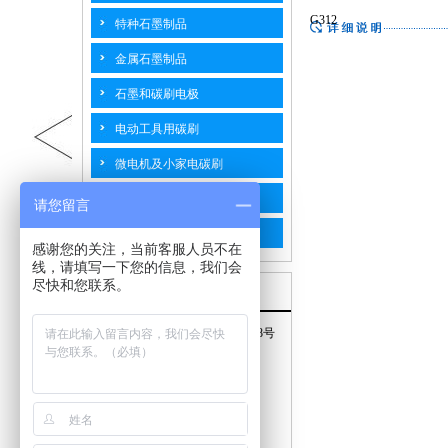
G312
特种石墨制品
金属石墨制品
石墨和碳刷电极
电动工具用碳刷
微电机及小家电碳刷
汽摩用碳刷
请您留言
工业碳刷
感谢您的关注，当前客服人员不在
线，请填写一下您的信息，我们会
尽快和您联系。
联系我们
地址：江苏省海门市南海路768号
手机：15240577778
邮箱：top@hmtpty.com
电话：0513-82187598
传真：0513-82187558